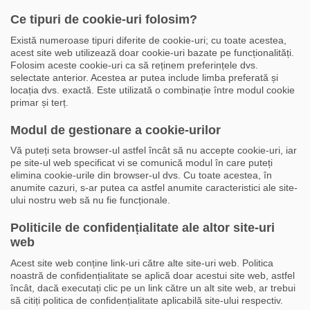
Ce tipuri de cookie-uri folosim?
Există numeroase tipuri diferite de cookie-uri; cu toate acestea,
acest site web utilizează doar cookie-uri bazate pe funcționalități.
Folosim aceste cookie-uri ca să reținem preferințele dvs.
selectate anterior. Acestea ar putea include limba preferată și
locația dvs. exactă. Este utilizată o combinație între modul cookie
primar și terț.
Modul de gestionare a cookie-urilor
Vă puteți seta browser-ul astfel încât să nu accepte cookie-uri, iar
pe site-ul web specificat vi se comunică modul în care puteți
elimina cookie-urile din browser-ul dvs. Cu toate acestea, în
anumite cazuri, s-ar putea ca astfel anumite caracteristici ale site-
ului nostru web să nu fie funcționale.
Politicile de confidențialitate ale altor site-uri
web
Acest site web conține link-uri către alte site-uri web. Politica
noastră de confidențialitate se aplică doar acestui site web, astfel
încât, dacă executați clic pe un link către un alt site web, ar trebui
să citiți politica de confidențialitate aplicabilă site-ului respectiv.